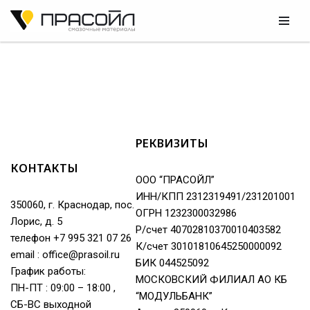
Перейти
к
содержимому
РЕКВИЗИТЫ
КОНТАКТЫ
ООО “ПРАСОЙЛ”
ИНН/КПП 2312319491/231201001
350060, г. Краснодар, пос.
ОГРН 1232300032986
Лорис, д. 5
Р/счет 40702810370010403582
телефон +7 995 321 07 26
К/счет 30101810645250000092
email : office@prasoil.ru
БИК 044525092
График работы:
МОСКОВСКИЙ ФИЛИАЛ АО КБ
ПН-ПТ : 09:00 – 18:00 ,
“МОДУЛЬБАНК”
СБ-ВС выходной