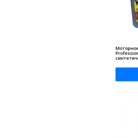
Моторное 
Professio
синтетич