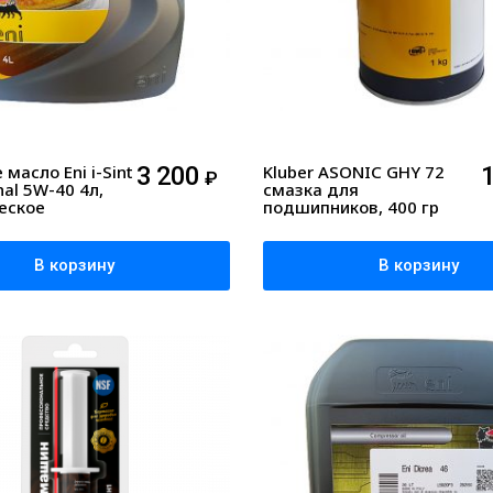
масло Eni i-Sint
3 200
Kluber ASONIC GHY 72
₽
nal 5W-40 4л,
смазка для
еское
подшипников, 400 гр
В корзину
В корзину