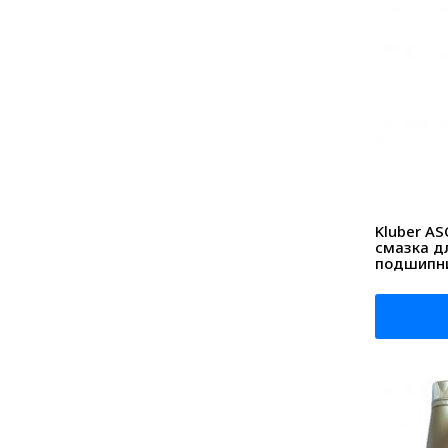
Kluber A
смазка д
подшипни