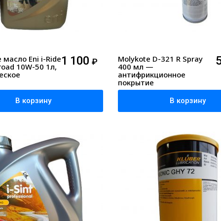
масло Eni i-Ride
1 100
Molykote D-321 R Spray
₽
froad 10W-50 1л,
400 мл —
еское
антифрикционное
покрытие
В корзину
В корзину