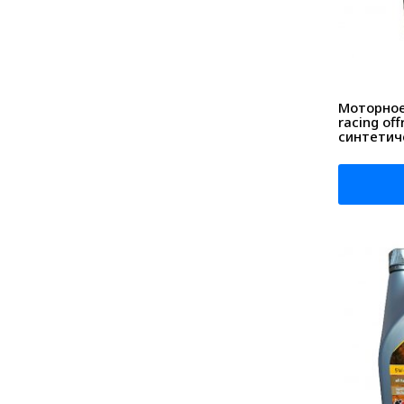
Моторное 
racing of
синтетич