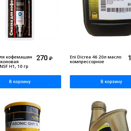
ля кофемашин
270
Eni Dicrea 46 20л масло
₽
иконовая
компрессорное
SF H1, 10 гр
В корзину
В корзину