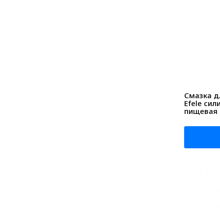
Смазка д
Efele сил
пищевая N