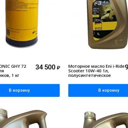
SONIC GHY 72
34 500
Моторное масло Eni i-Ride
₽
ля
Scooter 10W-40 1л,
ков, 1 кг
полусинтетическое
В корзину
В корзину