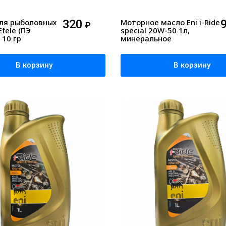
ля рыболовных
320
Моторное масло Eni i-Ride
₽
fele (ПЭ
special 20W-50 1л,
 10 гр
минеральное
В корзину
В корзину