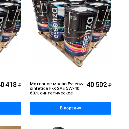
40 418
Моторное масло Essenza
40 502
₽
₽
sintetica F-X SAE 5W-40
60л, синтетическое
В корзину