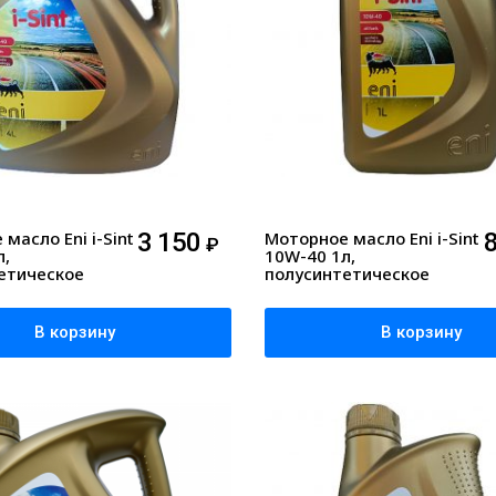
масло Eni i-Sint
3 150
Моторное масло Eni i-Sint
₽
л,
10W-40 1л,
етическое
полусинтетическое
В корзину
В корзину