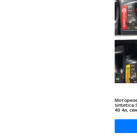
Моторное
sintetica
40 4л, си