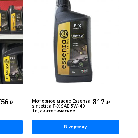
756
Моторное масло Essenza
812
₽
₽
sintetica F-X SAE 5W-40
1л, синтетическое
В корзину