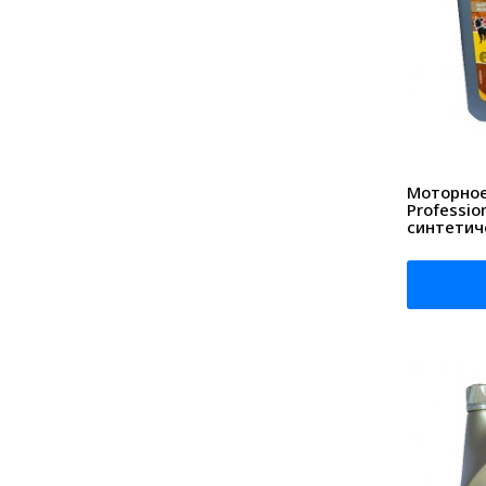
Моторное 
Professio
синтетич