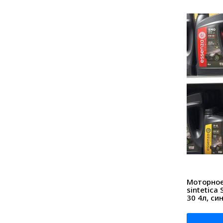
Моторное
sintetica
30 4л, си