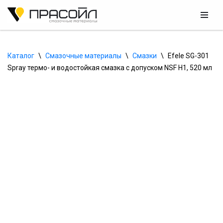
Перейти
к
содержимому
Каталог
\
Смазочные материалы
\
Смазки
\
Efele SG-301 
Spray термо- и водостойкая смазка с допуском NSF H1, 520 мл