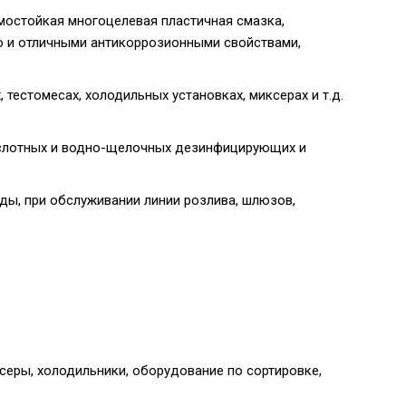
рмостойкая многоцелевая пластичная смазка,
ю и отличными антикоррозионными свойствами,
тестомесах, холодильных установках, миксерах и т.д.
ислотных и водно-щелочных дезинфицирующих и
оды, при обслуживании линии розлива, шлюзов,
еры, холодильники, оборудование по сортировке,