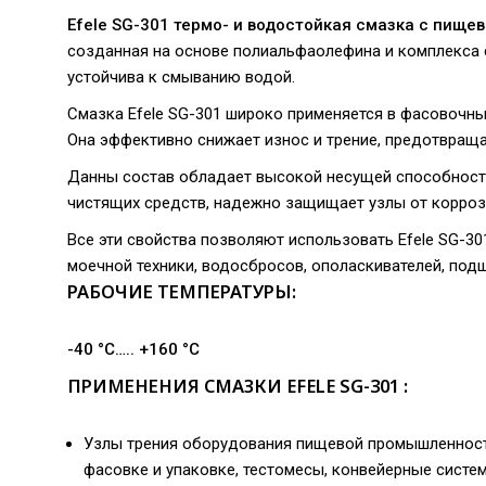
Efele SG-301 термо- и водостойкая смазка с пищев
созданная на основе полиальфаолефина и комплекса
устойчива к смыванию водой.
Смазка Efele SG-301 широко применяется в фасовочных
Она эффективно снижает износ и трение, предотвраща
Данны состав обладает высокой несущей способност
чистящих средств, надежно защищает узлы от коррози
Все эти свойства позволяют использовать Efele SG-30
моечной техники, водосбросов, ополаскивателей, под
РАБОЧИЕ ТЕМПЕРАТУРЫ:
-40 °C….. +160 °C
ПРИМЕНЕНИЯ СМАЗКИ EFELE SG-301 :
Узлы трения оборудования пищевой промышленности
фасовке и упаковке, тестомесы, конвейерные систе