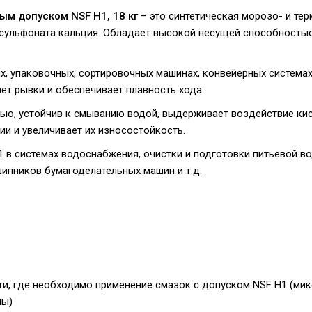
ым допуском NSF H1, 18 кг
– это синтетическая морозо- и те
 сульфоната кальция. Обладает высокой несущей способность
, упаковочных, сортировочных машинах, конвейерных системах, 
ет рывки и обеспечивает плавность хода.
ью, устойчив к смыванию водой, выдерживает воздействие к
и и увеличивает их износостойкость.
1 в системах водоснабжения, очистки и подготовки питьевой в
шипников бумагоделательных машин и т.д.
, где необходимо применение смазок с допуском NSF H1 (микс
мы)