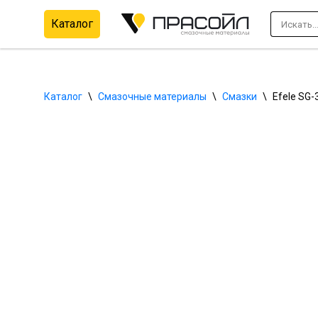
Каталог
Перейти
к
содержимому
Каталог
\
Смазочные материалы
\
Смазки
\
Efele SG-