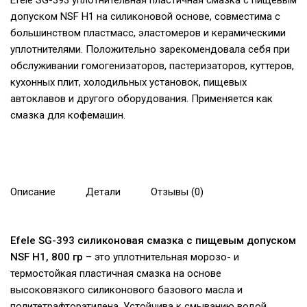
Efele SG-393 уплотнительная пластичная смазка с пищевым
допуском NSF H1 на силиконовой основе, совместима с
большинством пластмасс, эластомеров и керамическими
уплотнителями. Положительно зарекомендовала себя при
обслуживании гомогенизаторов, пастеризаторов, куттеров,
кухонных плит, холодильных установок, пищевых
автоклавов и другого оборудования. Применяется как
смазка для кофемашин.
Описание
Детали
Отзывы (0)
Efele SG-393 силиконовая смазка с пищевым допуском
NSF H1, 800 гр
– это уплотнительная морозо- и
термостойкая пластичная смазка на основе
высоковязкого силиконового базового масла и
политетрафторэтилена. Устойчива к смыванию водой,