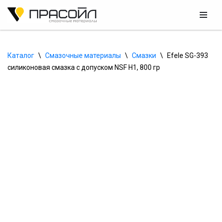
Перейти
к
содержимому
Каталог
\
Смазочные материалы
\
Смазки
\
Efele SG-393 
силиконовая смазка с допуском NSF H1, 800 гр