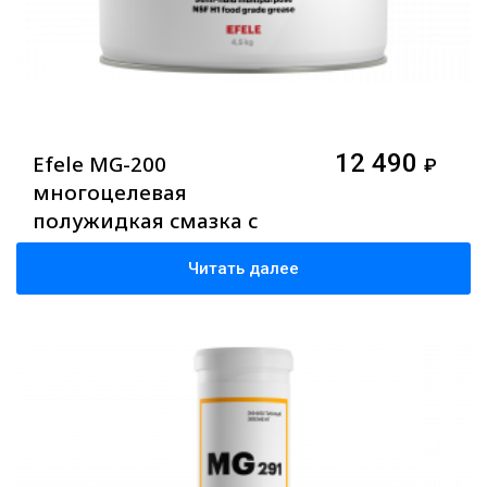
12 490
Efele MG-200
₽
многоцелевая
полужидкая смазка с
допуском NSF H1, 4,5 кг
Читать далее