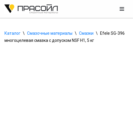
Перейти
к
содержимому
Каталог
\
Смазочные материалы
\
Смазки
\
Efele SG-396 
многоцелевая смазка с допуском NSF H1, 5 кг