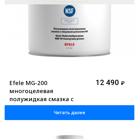
12 490
Efele MG-200
₽
многоцелевая
полужидкая смазка с
допуском NSF H1, 4,5 кг
Читать далее