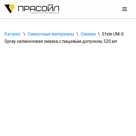
Перейти
к
содержимому
Каталог
\
Смазочные материалы
\
Смазки
\
Efele UNI-S 
Spray силиконовая смазка с пищевым допуском, 520 мл