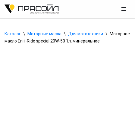
Перейти
к
содержимому
Каталог
\
Моторные масла
\
Для мототехники
\
Моторное 
масло Eni i-Ride special 20W-50 1л, минеральное