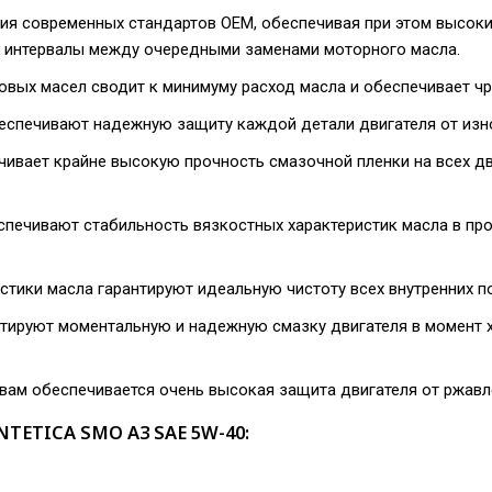
ия современных стандартов OEM, обеспечивая при этом высоки
е интервалы между очередными заменами моторного масла.
овых масел сводит к минимуму расход масла и обеспечивает ч
еспечивают надежную защиту каждой детали двигателя от изно
чивает крайне высокую прочность смазочной пленки на всех д
печивают стабильность вязкостных характеристик масла в пр
ки масла гарантируют идеальную чистоту всех внутренних по
тируют моментальную и надежную смазку двигателя в момент х
ам обеспечивается очень высокая защита двигателя от ржавле
ETICA SMO A3 SAE 5W-40: