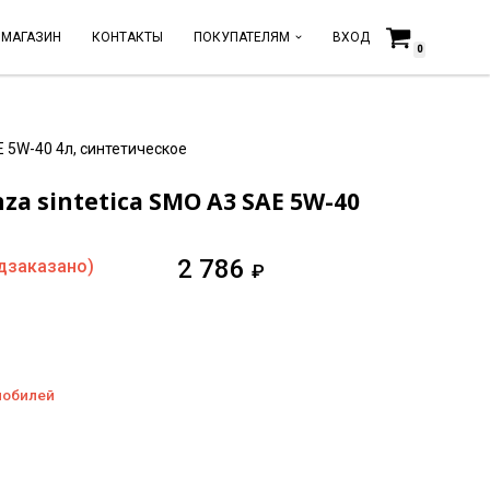
МАГАЗИН
КОНТАКТЫ
ПОКУПАТЕЛЯМ
ВХОД
0
E 5W-40 4л, синтетическое
a sintetica SMO A3 SAE 5W-40
2 786
дзаказано)
₽
мобилей