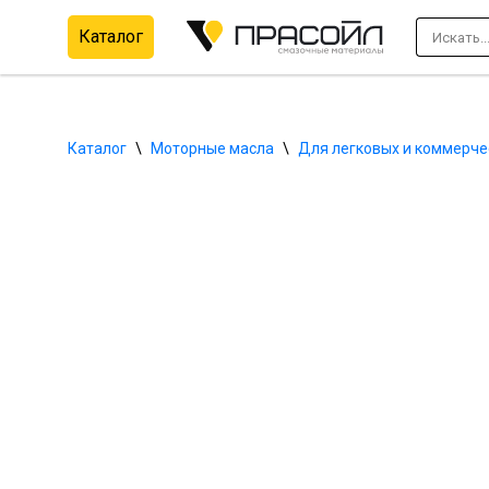
Каталог
Перейти
к
содержимому
Каталог
\
Моторные масла
\
Для легковых и коммерче