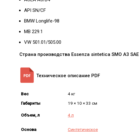
API SN/CF
BMW Longlife-98
MB 229.1
VW 501.01/505.00
Страна производства Essenza sintetica SMO A3 SAE
Техническое описание PDF
Вес
4 кг
Габариты
19 × 10 × 33 см
Объем, л
4 л
Основа
Синтетическое