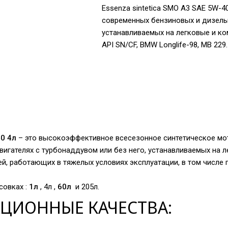
Essenza sintetica SMO A3 SAE 5W-4
современных бензиновых и дизельн
устанавливаемых на легковые и ко
API SN/CF, BMW Longlife-98, MB 229.
0 4л
– это высокоэффективное всесезонное синтетическое мо
игателях с турбонаддувом или без него, устанавливаемых на 
, работающих в тяжелых условиях эксплуатации, в том числе 
совках :
1л
, 4л ,
60л
и 205л.
АЦИОННЫЕ КАЧЕСТВА: