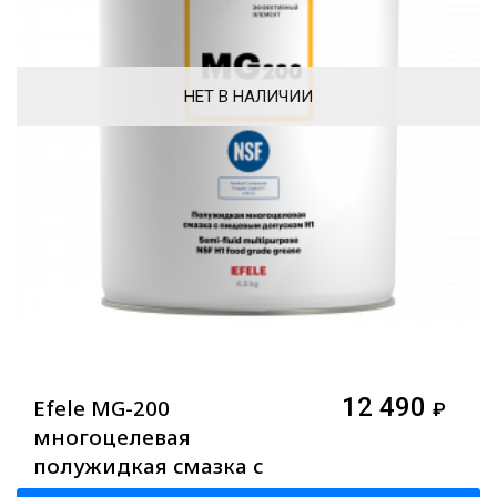
НЕТ В НАЛИЧИИ
12 490
Efele MG-200
₽
многоцелевая
полужидкая смазка с
допуском NSF H1, 4,5 кг