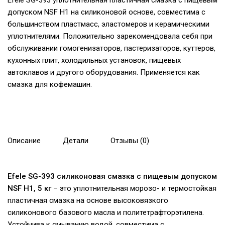
Efele SG-393 уплотнительная пластичная смазка с пищевым
допуском NSF H1 на силиконовой основе, совместима с
большинством пластмасс, эластомеров и керамическими
уплотнителями. Положительно зарекомендовала себя при
обслуживании гомогенизаторов, пастеризаторов, куттеров,
кухонных плит, холодильных установок, пищевых
автоклавов и другого оборудования. Применяется как
смазка для кофемашин.
Описание
Детали
Отзывы (0)
Efele SG-393 силиконовая смазка с пищевым допуском
NSF H1, 5 кг
– это уплотнительная морозо- и термостойкая
пластичная смазка на основе высоковязкого
силиконового базового масла и политетрафторэтилена.
Устойчива к смыванию водой, совместима с