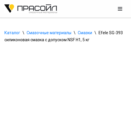
Перейти
к
содержимому
Каталог
\
Смазочные материалы
\
Смазки
\
Efele SG-393 
силиконовая смазка с допуском NSF H1, 5 кг