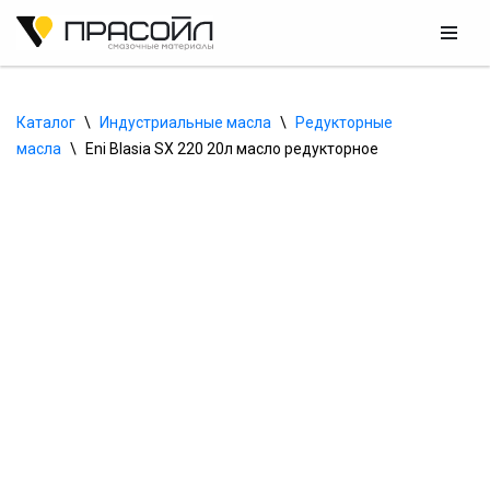
Перейти
к
содержимому
Каталог
\
Индустриальные масла
\
Редукторные 
масла
\
Eni Blasia SX 220 20л масло редукторное