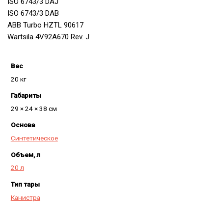
ISO 6743/3 DAJ
ISO 6743/3 DAB
ABB Turbo HZTL 90617
Wartsila 4V92A670 Rev. J
Вес
20 кг
Габариты
29 × 24 × 38 см
Основа
Синтетическое
Объем, л
20 л
Тип тары
Канистра