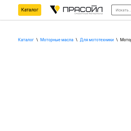
Каталог
Перейти
к
содержимому
Каталог
\
Моторные масла
\
Для мототехники
\
Мотор