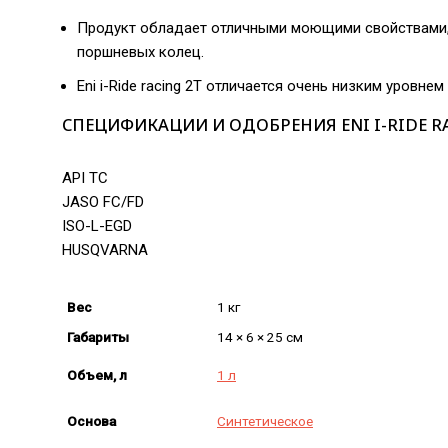
Продукт обладает отличными моющими свойствами, 
поршневых колец.
Eni i-Ride racing 2T отличается очень низким уровне
СПЕЦИФИКАЦИИ И ОДОБРЕНИЯ ENI I-RIDE RA
API TC
JASO FC/FD
ISO-L-EGD
HUSQVARNA
Вес
1 кг
Габариты
14 × 6 × 25 см
Объем, л
1 л
Основа
Синтетическое