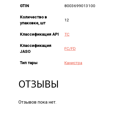
GTIN
8003699013100
Количество в
12
упаковке, шт
Классификация API
TC
Классификация
FC/FD
JASO
Тип тары
Канистра
ОТЗЫВЫ
Отзывов пока нет.