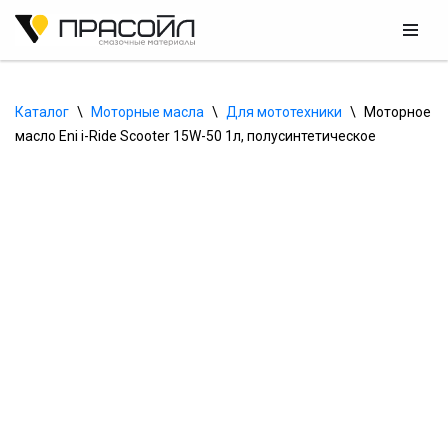
Перейти
к
содержимому
Каталог
\
Моторные масла
\
Для мототехники
\
Моторное 
масло Eni i-Ride Scooter 15W-50 1л, полусинтетическое