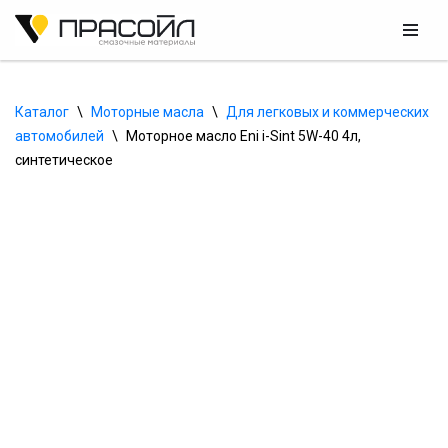
Перейти
к
содержимому
Каталог
\
Моторные масла
\
Для легковых и коммерческих 
автомобилей
\
Моторное масло Eni i-Sint 5W-40 4л, 
синтетическое