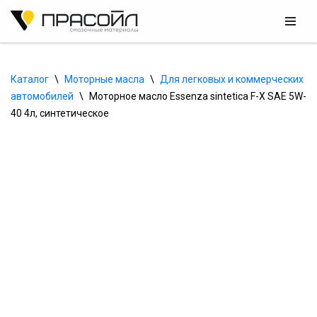
Перейти
к
содержимому
Каталог
\
Моторные масла
\
Для легковых и коммерческих 
автомобилей
\
Моторное масло Essenza sintetica F-X SAE 5W-
40 4л, синтетическое