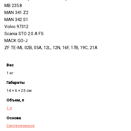
MB 235.8
MAN 341 Z2
MAN 342 S1
Volvo 97312
Scania STO 2:0 A FS
MACK GO-J
ZF TE-ML 02B, 05A, 12L, 12N, 16F, 17B, 19C, 21A
Вес
1 кг
Габариты
14 × 6 × 25 см
Объем, л
1 л
Основа
Синтетическое