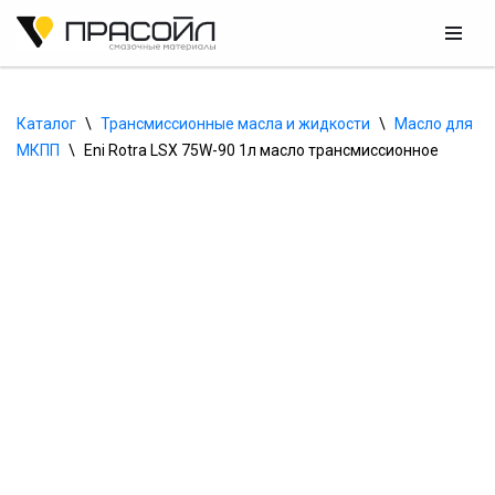
Перейти
к
содержимому
Каталог
\
Трансмиссионные масла и жидкости
\
Масло для 
МКПП
\
Eni Rotra LSX 75W-90 1л масло трансмиссионное