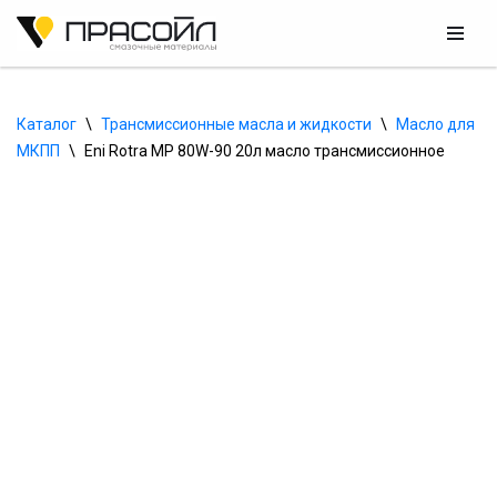
Перейти
к
содержимому
Каталог
\
Трансмиссионные масла и жидкости
\
Масло для 
МКПП
\
Eni Rotra MP 80W-90 20л масло трансмиссионное