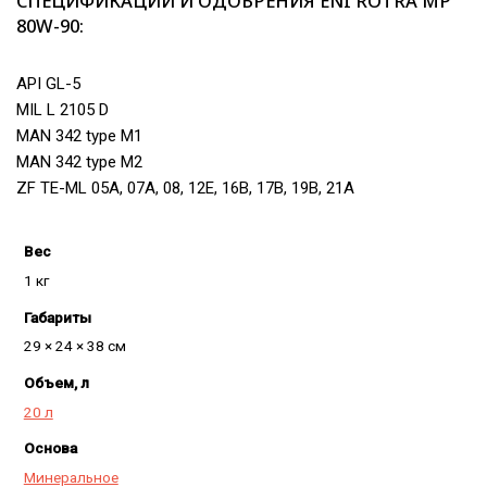
СПЕЦИФИКАЦИИ И ОДОБРЕНИЯ ENI ROTRA MP
80W-90:
API GL-5
MIL L 2105 D
MAN 342 type M1
MAN 342 type M2
ZF TE-ML 05A, 07A, 08, 12E, 16B, 17B, 19B, 21A
Вес
1 кг
Габариты
29 × 24 × 38 см
Объем, л
20 л
Основа
Минеральное