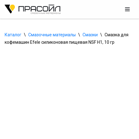
Перейти
к
содержимому
Каталог
\
Смазочные материалы
\
Смазки
\
Смазка для 
кофемашин Efele силиконовая пищевая NSF H1, 10 гр