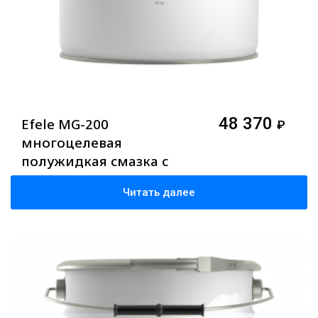
48 370
Efele MG-200
₽
многоцелевая
полужидкая смазка с
допуском NSF H1, 18 кг
Читать далее