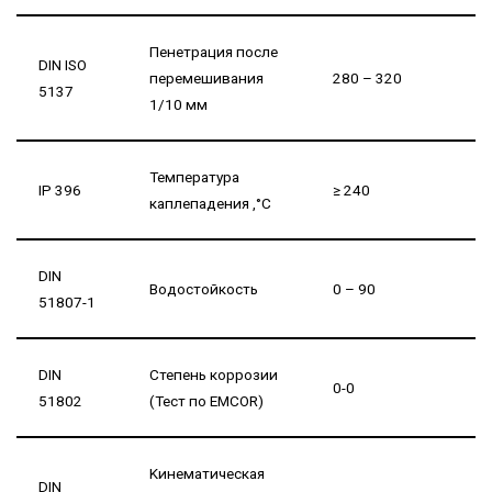
Пенетрация после
DIN ISO
перемешивания
280 – 320
5137
1/10 мм
Температура
IP 396
≥ 240
каплепадения ,°C
DIN
Водостойкость
0 – 90
51807-1
DIN
Степень коррозии
0-0
51802
(Тест по EMCOR)
Kинематическая
DIN