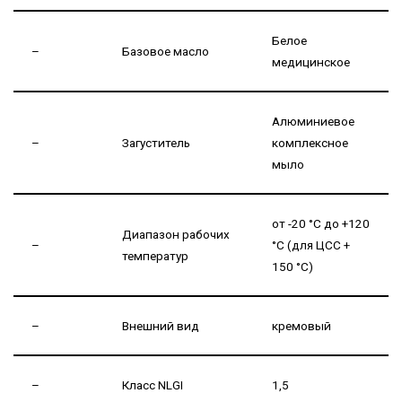
Белое
–
Базовое масло
медицинское
Алюминиевое
–
Загуститель
комплексное
мыло
от -20 °C до +120
Диапазон рабочих
–
°C (для ЦСС +
температур
150 °C)
–
Внешний вид
кремовый
–
Класс NLGI
1,5