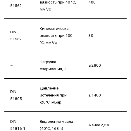
вязкость при 40 °C,
400
51562
мм²/с
Kинематическая
DIN
вязкость при 100
30
51562
°C, мм²/с
Нагрузка
–
≥ 2800
сваривания, Н
Давление
DIN
истечения при
≥ 1400
51805
-20°С, мБар
DIN
Выделение масла
менее 2,5%
51816-1
(40°С, 168 ч)