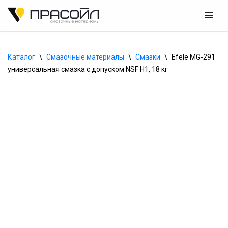
Перейти
к
содержимому
Каталог
\
Смазочные материалы
\
Смазки
\
Efele MG-291 
универсальная смазка с допуском NSF H1, 18 кг