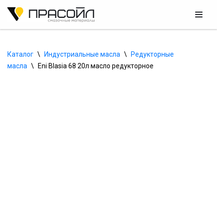
Перейти
к
содержимому
Каталог
\
Индустриальные масла
\
Редукторные 
масла
\
Eni Blasia 68 20л масло редукторное