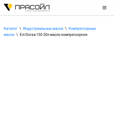
Перейти
к
содержимому
Каталог
\
Индустриальные масла
\
Компрессорные 
масла
\
Eni Dicrea 150 20л масло компрессорное